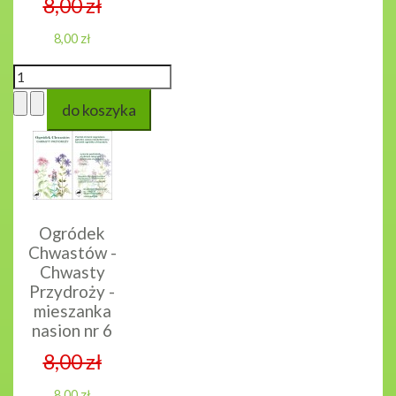
8,00 zł
8,00 zł
Ogródek
Chwastów -
Chwasty
Przydroży -
mieszanka
nasion nr 6
8,00 zł
8,00 zł