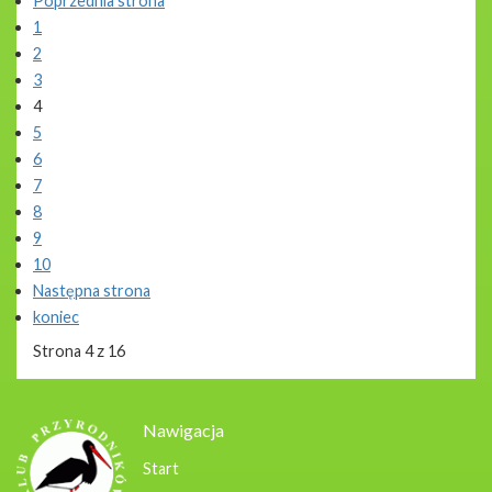
Poprzednia strona
1
2
3
4
5
6
7
8
9
10
Następna strona
koniec
Strona 4 z 16
Nawigacja
Start