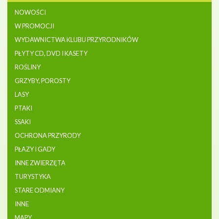
NOWOŚCI
W PROMOCJI
WYDAWNICTWA KLUBU PRZYRODNIKÓW
PŁYTY CD, DVD I KASETY
ROŚLINY
GRZYBY, POROSTY
LASY
PTAKI
SSAKI
OCHRONA PRZYRODY
PŁAZY I GADY
INNE ZWIERZĘTA
TURYSTYKA
STARE ODMIANY
INNE
MAPY