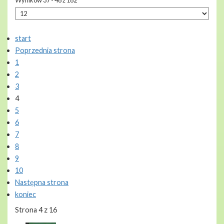
Wyników 37 - 48 z 182
start
Poprzednia strona
1
2
3
4
5
6
7
8
9
10
Następna strona
koniec
Strona 4 z 16