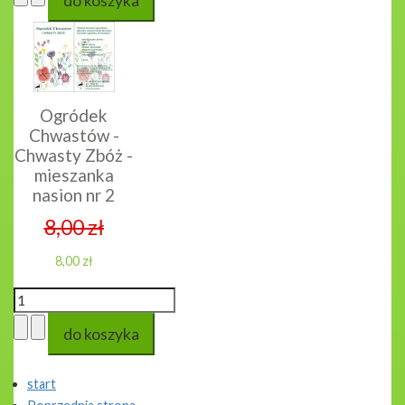
Ogródek
Chwastów -
Chwasty Zbóż -
mieszanka
nasion nr 2
8,00 zł
8,00 zł
start