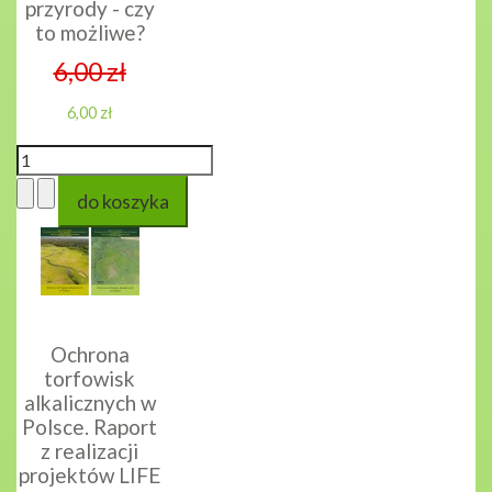
przyrody - czy
to możliwe?
6,00 zł
6,00 zł
Ochrona
torfowisk
alkalicznych w
Polsce. Raport
z realizacji
projektów LIFE