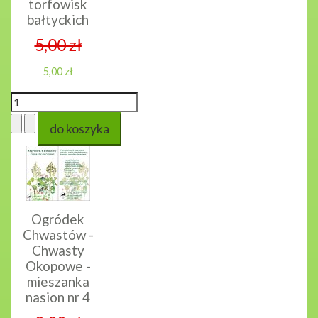
torfowisk
bałtyckich
5,00 zł
5,00 zł
Ogródek
Chwastów -
Chwasty
Okopowe -
mieszanka
nasion nr 4