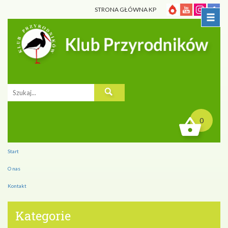
STRONA GŁÓWNA KP
0
Start
O nas
Kontakt
Kategorie