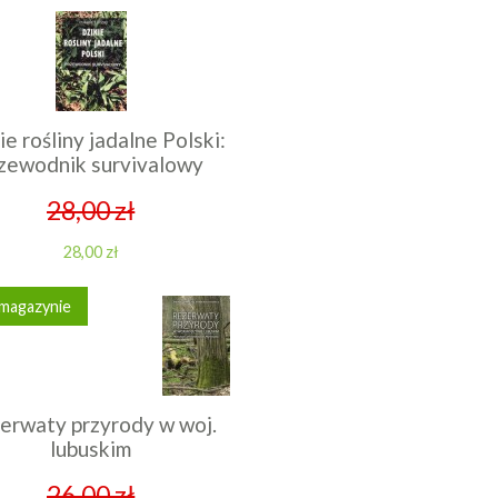
ie rośliny jadalne Polski:
zewodnik survivalowy
28,00 zł
28,00 zł
 magazynie
erwaty przyrody w woj.
lubuskim
26,00 zł