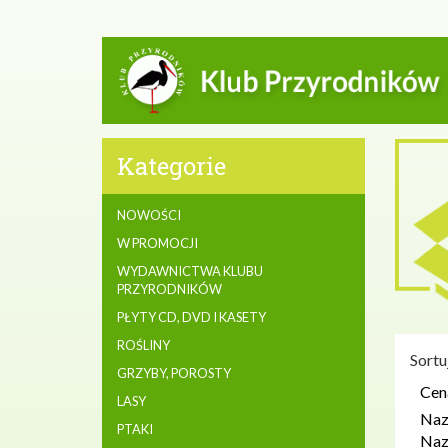
Kategorie
NOWOŚCI
W PROMOCJI
WYDAWNICTWA KLUBU
PRZYRODNIKÓW
PŁYTY CD, DVD I KASETY
ROŚLINY
Sortu
GRZYBY, POROSTY
Cen
LASY
Naz
PTAKI
Na