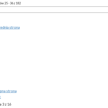
w 25 - 36 z 182
ednia strona
pna strona
c
a 3 z 16