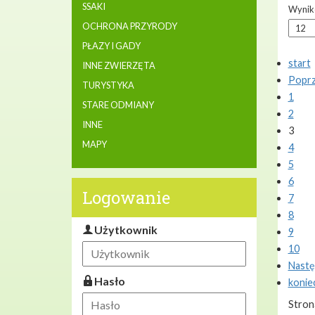
SSAKI
Wynikó
OCHRONA PRZYRODY
PŁAZY I GADY
start
INNE ZWIERZĘTA
Poprz
TURYSTYKA
1
STARE ODMIANY
2
INNE
3
MAPY
4
5
6
Logowanie
7
8
Użytkownik
9
10
Nastę
Hasło
konie
Stron