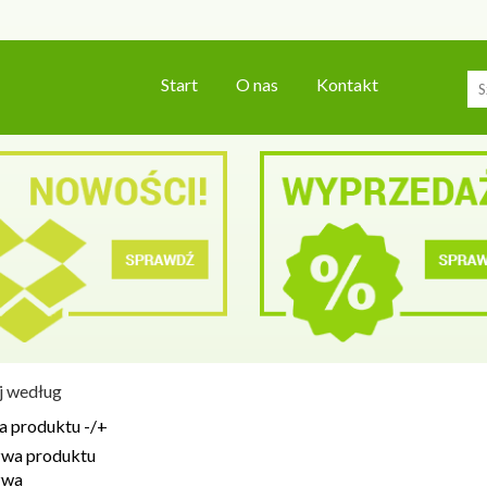
Start
O nas
Kontakt
j według
a produktu -/+
wa produktu
zwa