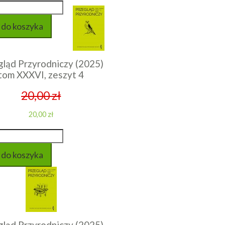
gląd Przyrodniczy (2025)
tom XXXVI, zeszyt 4
20,00 zł
20,00 zł
gląd Przyrodniczy (2025)