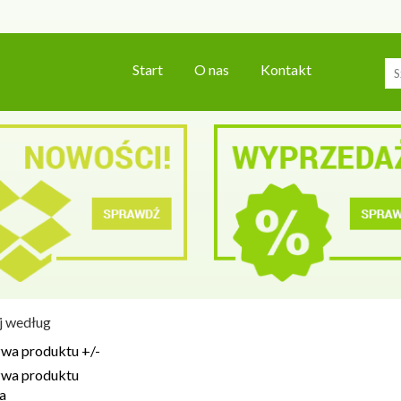
Start
O nas
Kontakt
j według
wa produktu +/-
wa produktu
a