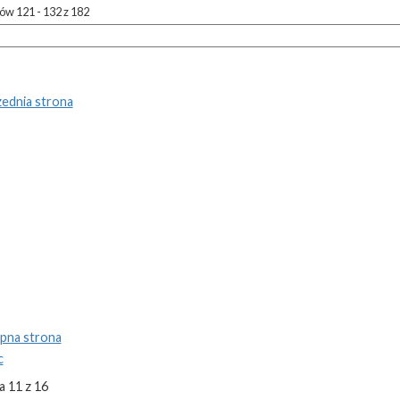
w 121 - 132 z 182
ednia strona
pna strona
c
a 11 z 16