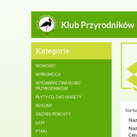
Kategorie
NOWOŚCI
W PROMOCJI
WYDAWNICTWA KLUBU
PRZYRODNIKÓW
PŁYTY CD, DVD I KASETY
ROŚLINY
Sortu
GRZYBY, POROSTY
Naz
LASY
Naz
PTAKI
Cen