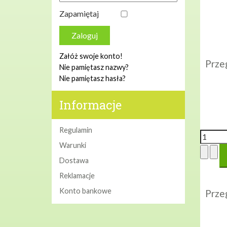
Zapamiętaj
Zaloguj
Załóż swoje konto!
Prze
Nie pamiętasz nazwy?
Nie pamiętasz hasła?
Informacje
Regulamin
Warunki
Dostawa
Reklamacje
Konto bankowe
Prze