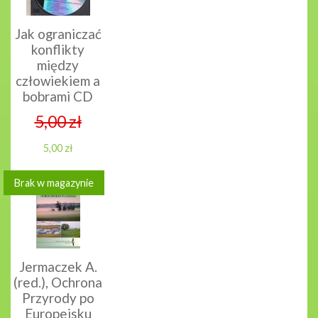
Jak ograniczać
konflikty
między
człowiekiem a
bobrami CD
5,00 zł
5,00 zł
Brak w magazynie
Jermaczek A.
(red.), Ochrona
Przyrody po
Europejsku