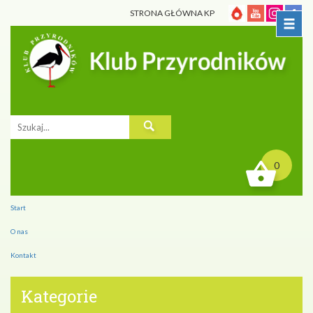
STRONA GŁÓWNA KP
0
Start
O nas
Kontakt
Kategorie