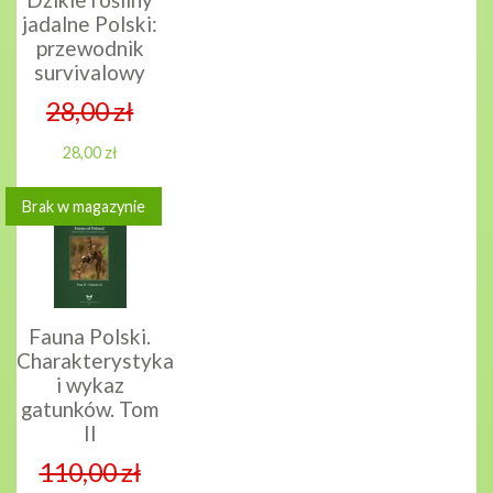
jadalne Polski:
przewodnik
survivalowy
28,00 zł
28,00 zł
Brak w magazynie
Fauna Polski.
Charakterystyka
i wykaz
gatunków. Tom
II
110,00 zł