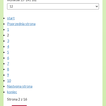
Wyników 13 - 24 z 182
start
Poprzednia strona
1
2
3
4
5
6
7
8
9
10
Następna strona
koniec
Strona 2 z 16