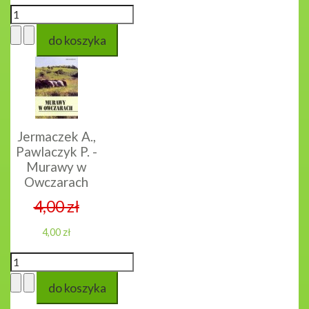
Jermaczek A.,
Pawlaczyk P. -
Murawy w
Owczarach
4,00 zł
4,00 zł