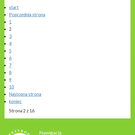
start
Poprzednia strona
1
2
3
4
5
6
7
8
9
10
Następna strona
koniec
Strona 2 z 16
Nawigacja