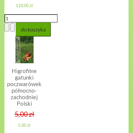
110,00 zł
Higrofilne
gatunki
poczwarówek
północno-
zachodniej
Polski
5,00 zł
5,00 zł