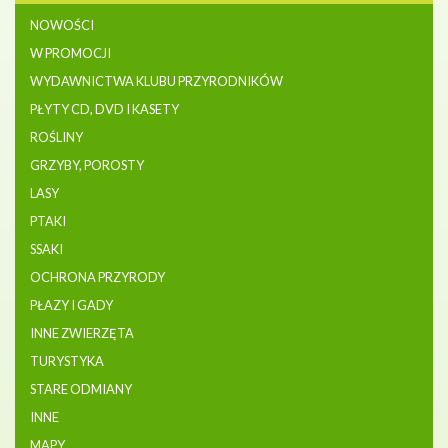
NOWOŚCI
W PROMOCJI
WYDAWNICTWA KLUBU PRZYRODNIKÓW
PŁYTY CD, DVD I KASETY
ROŚLINY
GRZYBY, POROSTY
LASY
PTAKI
SSAKI
OCHRONA PRZYRODY
PŁAZY I GADY
INNE ZWIERZĘTA
TURYSTYKA
STARE ODMIANY
INNE
MAPY